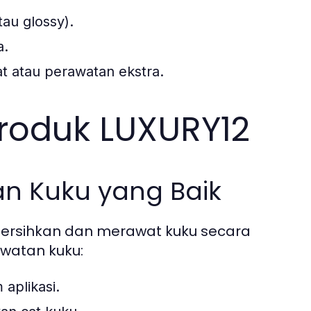
tau glossy).
a.
t atau perawatan ekstra.
roduk LUXURY12
n Kuku yang Baik
ersihkan dan merawat kuku secara
awatan kuku:
aplikasi.