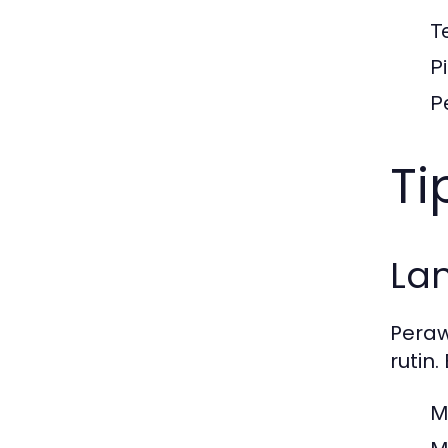
T
P
P
Ti
La
Peraw
rutin
M