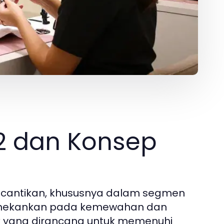
2 dan Konsep
 kecantikan, khususnya dalam segmen
 menekankan pada kemewahan dan
k yang dirancang untuk memenuhi