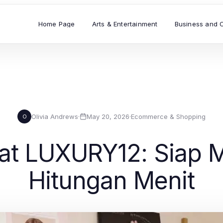
Home Page
Arts & Entertainment
Business and 
Olivia Andrews
·
May 20, 2026
·
Ecommerce & Shopping
O
t LUXURY12: Siap 
Hitungan Menit