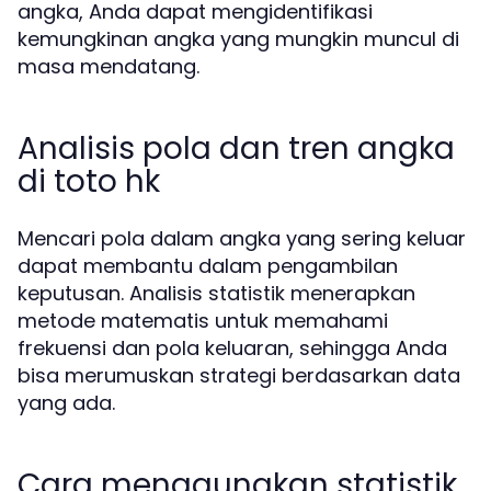
angka, Anda dapat mengidentifikasi
kemungkinan angka yang mungkin muncul di
masa mendatang.
Analisis pola dan tren angka
di toto hk
Mencari pola dalam angka yang sering keluar
dapat membantu dalam pengambilan
keputusan. Analisis statistik menerapkan
metode matematis untuk memahami
frekuensi dan pola keluaran, sehingga Anda
bisa merumuskan strategi berdasarkan data
yang ada.
Cara menggunakan statistik