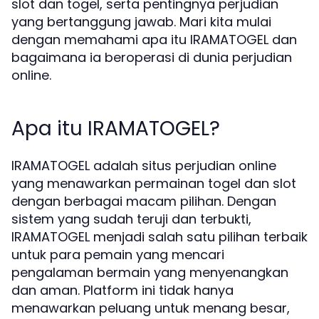
slot dan togel, serta pentingnya perjudian
yang bertanggung jawab. Mari kita mulai
dengan memahami apa itu IRAMATOGEL dan
bagaimana ia beroperasi di dunia perjudian
online.
Apa itu IRAMATOGEL?
IRAMATOGEL adalah situs perjudian online
yang menawarkan permainan togel dan slot
dengan berbagai macam pilihan. Dengan
sistem yang sudah teruji dan terbukti,
IRAMATOGEL menjadi salah satu pilihan terbaik
untuk para pemain yang mencari
pengalaman bermain yang menyenangkan
dan aman. Platform ini tidak hanya
menawarkan peluang untuk menang besar,