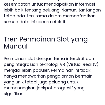
kesempatan untuk mendapatkan informasi
lebih baik tentang peluang. Namun, tantangan
tetap ada, terutama dalam memanfaatkan
semua data ini secara efektif.
Tren Permainan Slot yang
Muncul
Permainan slot dengan tema interaktif dan
pengintegrasian teknologi VR (Virtual Reality)
menjadi lebih populer. Permainan ini tidak
hanya menawarkan pengalaman bermain
yang unik tetapi juga peluang untuk
memenangkan jackpot progresif yang
signifikan.