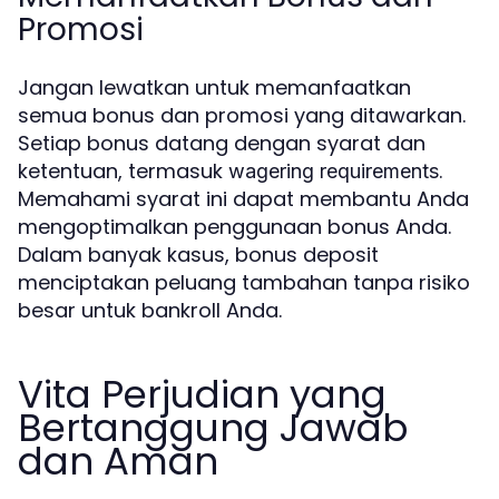
Promosi
Jangan lewatkan untuk memanfaatkan
semua bonus dan promosi yang ditawarkan.
Setiap bonus datang dengan syarat dan
ketentuan, termasuk
.
wagering requirements
Memahami syarat ini dapat membantu Anda
mengoptimalkan penggunaan bonus Anda.
Dalam banyak kasus, bonus deposit
menciptakan peluang tambahan tanpa risiko
besar untuk bankroll Anda.
Vita Perjudian yang
Bertanggung Jawab
dan Aman