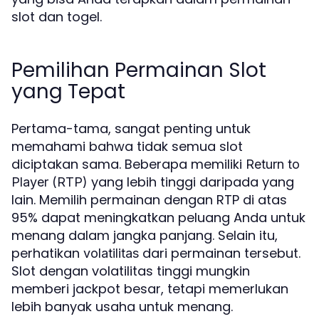
slot dan togel.
Pemilihan Permainan Slot
yang Tepat
Pertama-tama, sangat penting untuk
memahami bahwa tidak semua slot
diciptakan sama. Beberapa memiliki
Return to
yang lebih tinggi daripada yang
Player (RTP)
lain. Memilih permainan dengan RTP di atas
95% dapat meningkatkan peluang Anda untuk
menang dalam jangka panjang. Selain itu,
perhatikan
dari permainan tersebut.
volatilitas
Slot dengan volatilitas tinggi mungkin
memberi jackpot besar, tetapi memerlukan
lebih banyak usaha untuk menang.