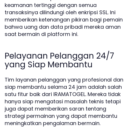
keamanan tertinggi dengan semua
transaksinya dilindungi oleh enkripsi SSL. Ini
memberikan ketenangan pikiran bagi pemain
bahwa uang dan data pribadi mereka aman
saat bermain di platform ini.
Pelayanan Pelanggan 24/7
yang Siap Membantu
Tim layanan pelanggan yang profesional dan
siap membantu selama 24 jam adalah salah
satu fitur baik dari IRAMATOGEL. Mereka tidak
hanya siap mengatasi masalah teknis tetapi
juga dapat memberikan saran tentang
strategi permainan yang dapat membantu
meningkatkan pengalaman bermain.