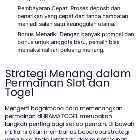
Pembayaran Cepat:
Proses deposit dan
penarikan yang cepat dan tanpa hambatan
menjadi salah satu keunggulan utama.
Bonus Menarik:
Dengan banyak promosi dan
bonus untuk anggota baru, pemain bisa
memaksimalkan peluang menang.
Strategi Menang dalam
Permainan Slot dan
Togel
Mengerti bagaimana cara memenangkan
permainan di IRAMATOGEL merupakan
langkah penting bagi setiap pemain. Di bawah
ini, kami akan membahas beberapa strategi
yang bisa Anda terapkan dalam permainan