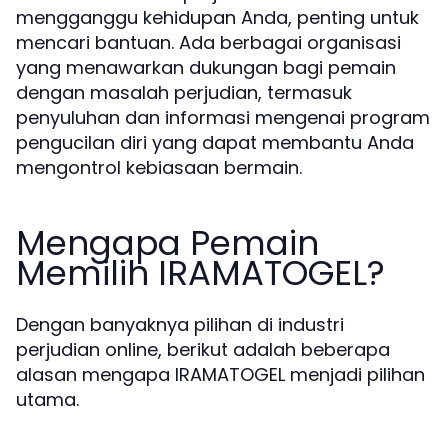
mengganggu kehidupan Anda, penting untuk
mencari bantuan. Ada berbagai organisasi
yang menawarkan dukungan bagi pemain
dengan masalah perjudian, termasuk
penyuluhan dan informasi mengenai program
pengucilan diri yang dapat membantu Anda
mengontrol kebiasaan bermain.
Mengapa Pemain
Memilih IRAMATOGEL?
Dengan banyaknya pilihan di industri
perjudian online, berikut adalah beberapa
alasan mengapa IRAMATOGEL menjadi pilihan
utama.