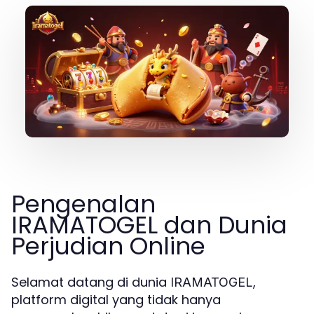
Pengenalan
IRAMATOGEL dan Dunia
Perjudian Online
Selamat datang di dunia
,
IRAMATOGEL
platform digital yang tidak hanya