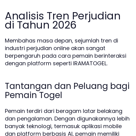
Analisis Tren Perjudian
di Tahun 2026
Membahas masa depan, sejumlah tren di
industri perjudian online akan sangat
berpengaruh pada cara pemain berinteraksi
dengan platform seperti IRAMATOGEL.
Tantangan dan Peluang bagi
Pemain Togel
Pemain terdiri dari beragam latar belakang
dan pengalaman. Dengan digunakannya lebih
banyak teknologi, termasuk aplikasi mobile
dan platform berbasis AI, pemain memiliki