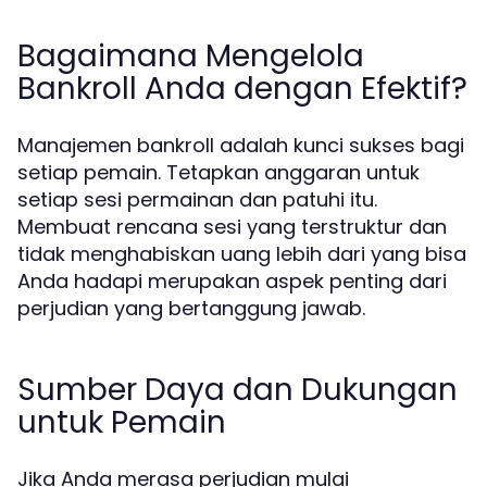
Bagaimana Mengelola
Bankroll Anda dengan Efektif?
Manajemen bankroll adalah kunci sukses bagi
setiap pemain. Tetapkan anggaran untuk
setiap sesi permainan dan patuhi itu.
Membuat rencana sesi yang terstruktur dan
tidak menghabiskan uang lebih dari yang bisa
Anda hadapi merupakan aspek penting dari
perjudian yang bertanggung jawab.
Sumber Daya dan Dukungan
untuk Pemain
Jika Anda merasa perjudian mulai