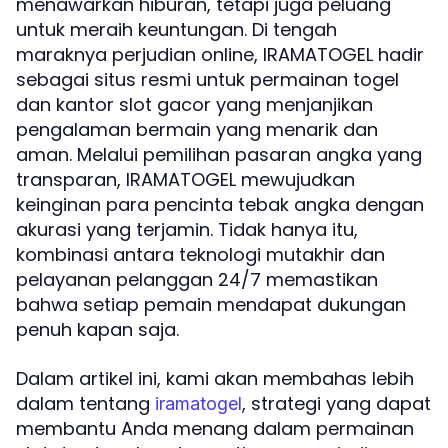
menawarkan hiburan, tetapi juga peluang
untuk meraih keuntungan. Di tengah
maraknya perjudian online, IRAMATOGEL hadir
sebagai situs resmi untuk permainan togel
dan kantor slot gacor yang menjanjikan
pengalaman bermain yang menarik dan
aman. Melalui pemilihan pasaran angka yang
transparan, IRAMATOGEL mewujudkan
keinginan para pencinta tebak angka dengan
akurasi yang terjamin. Tidak hanya itu,
kombinasi antara teknologi mutakhir dan
pelayanan pelanggan 24/7 memastikan
bahwa setiap pemain mendapat dukungan
penuh kapan saja.
Dalam artikel ini, kami akan membahas lebih
dalam tentang
, strategi yang dapat
iramatogel
membantu Anda menang dalam permainan