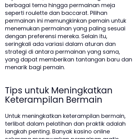
berbagai tema hingga permainan meja
seperti roulette dan baccarat. Pilihan
permainan ini memungkinkan pemain untuk
menemukan permainan yang paling sesuai
dengan preferensi mereka. Selain itu,
seringkali ada variasi dalam aturan dan
strategi di antara permainan yang sama,
yang dapat memberikan tantangan baru dan
menarik bagi pemain.
Tips untuk Meningkatkan
Keterampilan Bermain
Untuk meningkatkan keterampilan bermain,
terlibat dalam pelatihan dan praktik adalah
langkah penting. Banyak kasino online