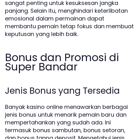
sangat penting untuk kesuksesan jangka
panjang. Selain itu, menghindari keterlibatan
emosional dalam permainan dapat
membantu pemain tetap fokus dan membuat
keputusan yang lebih baik.
Bonus dan Promosi di
Super Bandar
Jenis Bonus yang Tersedia
Banyak kasino online menawarkan berbagai
jenis bonus untuk menarik pemain baru dan
mempertahankan yang sudah ada. Ini
termasuk bonus sambutan, bonus setoran,
dan bonus tanpa deposit. Mengetahui jenis