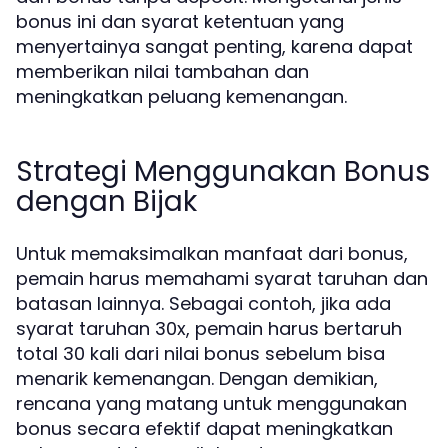
bonus ini dan syarat ketentuan yang
menyertainya sangat penting, karena dapat
memberikan nilai tambahan dan
meningkatkan peluang kemenangan.
Strategi Menggunakan Bonus
dengan Bijak
Untuk memaksimalkan manfaat dari bonus,
pemain harus memahami syarat taruhan dan
batasan lainnya. Sebagai contoh, jika ada
syarat taruhan 30x, pemain harus bertaruh
total 30 kali dari nilai bonus sebelum bisa
menarik kemenangan. Dengan demikian,
rencana yang matang untuk menggunakan
bonus secara efektif dapat meningkatkan