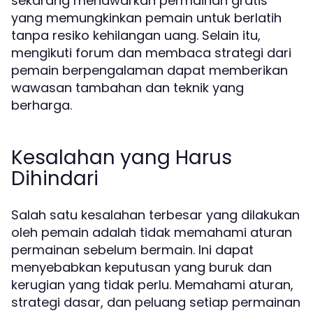
sekarang menawarkan permainan gratis
yang memungkinkan pemain untuk berlatih
tanpa resiko kehilangan uang. Selain itu,
mengikuti forum dan membaca strategi dari
pemain berpengalaman dapat memberikan
wawasan tambahan dan teknik yang
berharga.
Kesalahan yang Harus
Dihindari
Salah satu kesalahan terbesar yang dilakukan
oleh pemain adalah tidak memahami aturan
permainan sebelum bermain. Ini dapat
menyebabkan keputusan yang buruk dan
kerugian yang tidak perlu. Memahami aturan,
strategi dasar, dan peluang setiap permainan