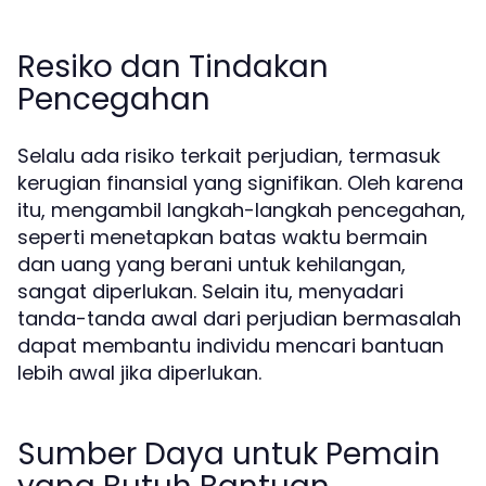
Resiko dan Tindakan
Pencegahan
Selalu ada risiko terkait perjudian, termasuk
kerugian finansial yang signifikan. Oleh karena
itu, mengambil langkah-langkah pencegahan,
seperti menetapkan batas waktu bermain
dan uang yang berani untuk kehilangan,
sangat diperlukan. Selain itu, menyadari
tanda-tanda awal dari perjudian bermasalah
dapat membantu individu mencari bantuan
lebih awal jika diperlukan.
Sumber Daya untuk Pemain