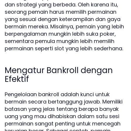
dan strategi yang berbeda. Oleh karena itu,
seorang pemain harus memilih permainan
yang sesuai dengan keterampilan dan gaya
bermain mereka. Misalnya, pemain yang lebih
berpengalaman mungkin lebih suka poker,
sementara pemula mungkin lebih memilih
permainan seperti slot yang lebih sederhana.
Mengatur Bankroll dengan
Efektif
Pengelolaan bankroll adalah kunci untuk
bermain secara bertanggung jawab. Memiliki
batasan yang jelas tentang berapa banyak
uang yang mau dihabiskan dalam satu sesi
permainan sangat penting untuk mencegah
kerugian besar. Sebagai contoh, pemain