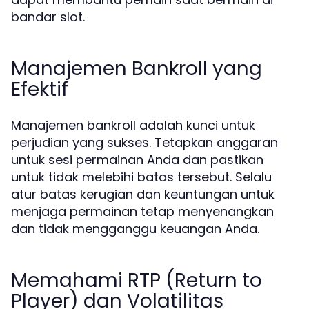
bandar slot.
Manajemen Bankroll yang
Efektif
Manajemen bankroll adalah kunci untuk
perjudian yang sukses. Tetapkan anggaran
untuk sesi permainan Anda dan pastikan
untuk tidak melebihi batas tersebut. Selalu
atur batas kerugian dan keuntungan untuk
menjaga permainan tetap menyenangkan
dan tidak mengganggu keuangan Anda.
Memahami RTP (Return to
Player) dan Volatilitas