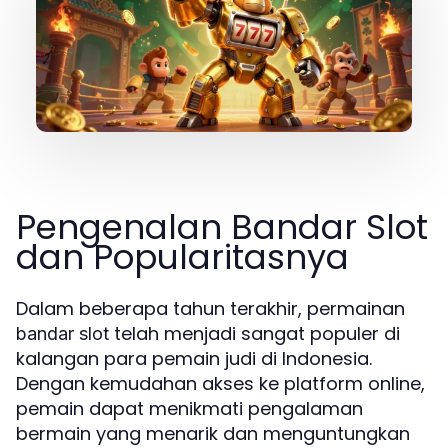
Pengenalan Bandar Slot
dan Popularitasnya
Dalam beberapa tahun terakhir, permainan
telah menjadi sangat populer di
bandar slot
kalangan para pemain judi di Indonesia.
Dengan kemudahan akses ke platform online,
pemain dapat menikmati pengalaman
bermain yang menarik dan menguntungkan