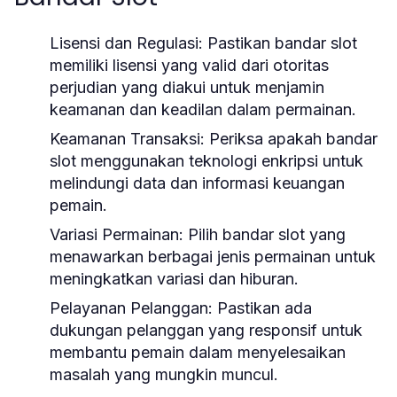
Lisensi dan Regulasi:
Pastikan bandar slot
memiliki lisensi yang valid dari otoritas
perjudian yang diakui untuk menjamin
keamanan dan keadilan dalam permainan.
Keamanan Transaksi:
Periksa apakah bandar
slot menggunakan teknologi enkripsi untuk
melindungi data dan informasi keuangan
pemain.
Variasi Permainan:
Pilih bandar slot yang
menawarkan berbagai jenis permainan untuk
meningkatkan variasi dan hiburan.
Pelayanan Pelanggan:
Pastikan ada
dukungan pelanggan yang responsif untuk
membantu pemain dalam menyelesaikan
masalah yang mungkin muncul.