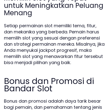
untuk Meningkatkan Peluang
Menang
Setiap permainan slot memiliki tema, fitur,
dan mekanika yang berbeda. Pemain harus
memilih slot yang sesuai dengan preferensi
dan strategi permainan mereka. Misalnya, jika
Anda menyukai jackpot progresif, maka
memilih slot yang menawarkan fitur tersebut
bisa menjadi pilihan yang baik.
Bonus dan Promosi di
Bandar Slot
Bonus dan promosi adalah daya tarik besar
bagi pemain, dan pemahaman tentang jenis