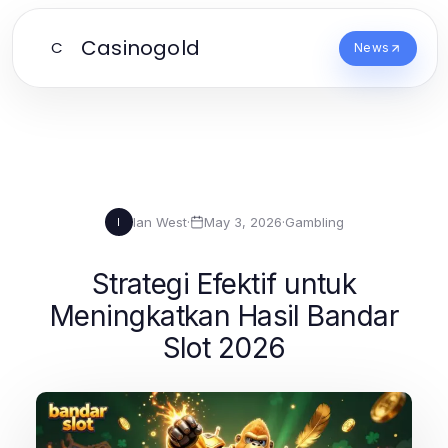
Casinogold
C
News
Ian West
·
May 3, 2026
·
Gambling
I
Strategi Efektif untuk
Meningkatkan Hasil Bandar
Slot 2026