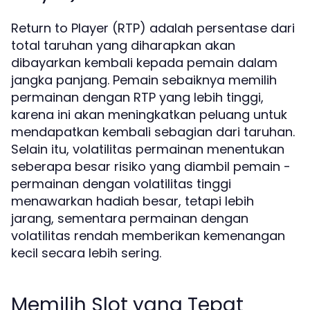
Return to Player (RTP) adalah persentase dari
total taruhan yang diharapkan akan
dibayarkan kembali kepada pemain dalam
jangka panjang. Pemain sebaiknya memilih
permainan dengan RTP yang lebih tinggi,
karena ini akan meningkatkan peluang untuk
mendapatkan kembali sebagian dari taruhan.
Selain itu, volatilitas permainan menentukan
seberapa besar risiko yang diambil pemain -
permainan dengan volatilitas tinggi
menawarkan hadiah besar, tetapi lebih
jarang, sementara permainan dengan
volatilitas rendah memberikan kemenangan
kecil secara lebih sering.
Memilih Slot yang Tepat