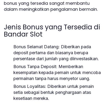
bonus yang tersedia sangat membantu
dalam meningkatkan pengalaman bermain.
Jenis Bonus yang Tersedia di
Bandar Slot
Bonus Selamat Datang:
Diberikan pada
deposit pertama dan biasanya berupa
persentase dari jumlah yang diinvestasikan.
Bonus Tanpa Deposit:
Memberikan
kesempatan kepada pemain untuk mencoba
permainan tanpa harus menyetor uang.
Bonus Loyalitas:
Diberikan untuk pemain
setia sebagai bentuk penghargaan atas
kesetiaan mereka.