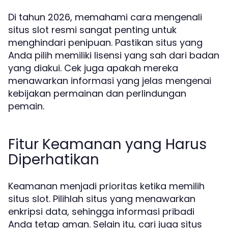
Di tahun 2026, memahami cara mengenali
situs slot resmi sangat penting untuk
menghindari penipuan. Pastikan situs yang
Anda pilih memiliki lisensi yang sah dari badan
yang diakui. Cek juga apakah mereka
menawarkan informasi yang jelas mengenai
kebijakan permainan dan perlindungan
pemain.
Fitur Keamanan yang Harus
Diperhatikan
Keamanan menjadi prioritas ketika memilih
situs slot. Pilihlah situs yang menawarkan
enkripsi data, sehingga informasi pribadi
Anda tetap aman. Selain itu, cari juga situs