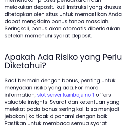
melakukan deposit. Ikuti instruksi yang khusus
ditetapkan oleh situs untuk memastikan Anda
dapat mengklaim bonus tanpa masalah.
Seringkali, bonus akan otomatis diberlakukan
setelah memenuhi syarat deposit.
Apakah Ada Risiko yang Perlu
Diketahui?
Saat bermain dengan bonus, penting untuk
menyadari risiko yang ada. For more
information,
offers
slot server kamboja no 1
valuable insights. Syarat dan ketentuan yang
melekat pada bonus sering kali bisa menjadi
jebakan jika tidak dipahami dengan baik.
Pastikan untuk membaca semua syarat