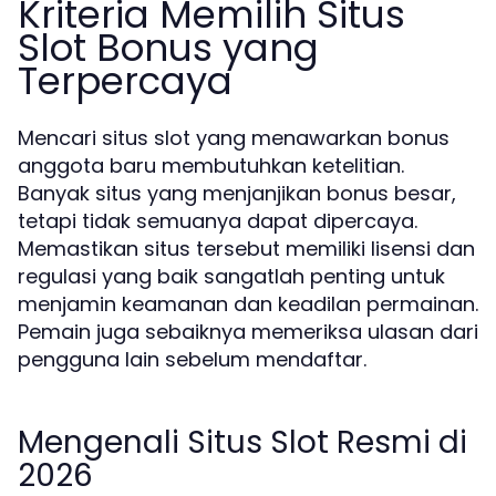
Kriteria Memilih Situs
Slot Bonus yang
Terpercaya
Mencari situs slot yang menawarkan bonus
anggota baru membutuhkan ketelitian.
Banyak situs yang menjanjikan bonus besar,
tetapi tidak semuanya dapat dipercaya.
Memastikan situs tersebut memiliki lisensi dan
regulasi yang baik sangatlah penting untuk
menjamin keamanan dan keadilan permainan.
Pemain juga sebaiknya memeriksa ulasan dari
pengguna lain sebelum mendaftar.
Mengenali Situs Slot Resmi di
2026