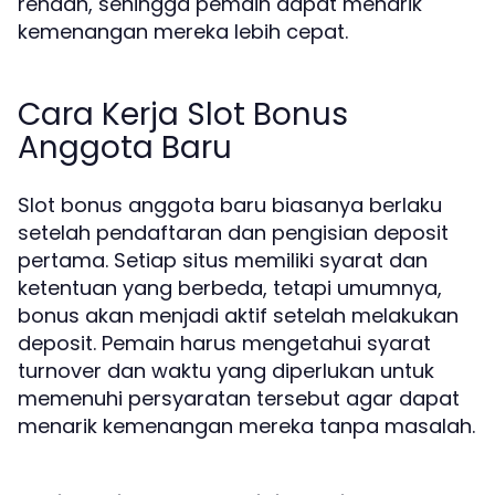
rendah, sehingga pemain dapat menarik
kemenangan mereka lebih cepat.
Cara Kerja Slot Bonus
Anggota Baru
Slot bonus anggota baru biasanya berlaku
setelah pendaftaran dan pengisian deposit
pertama. Setiap situs memiliki syarat dan
ketentuan yang berbeda, tetapi umumnya,
bonus akan menjadi aktif setelah melakukan
deposit. Pemain harus mengetahui syarat
turnover dan waktu yang diperlukan untuk
memenuhi persyaratan tersebut agar dapat
menarik kemenangan mereka tanpa masalah.