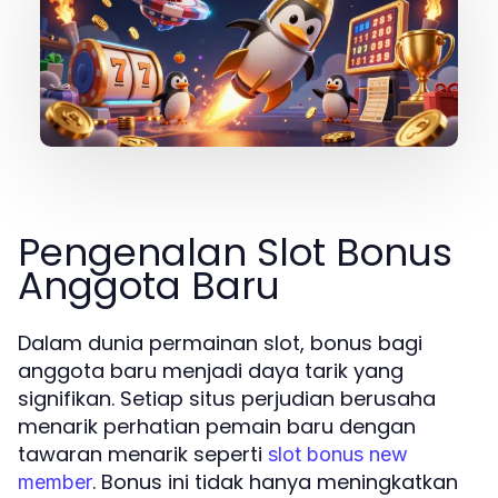
Pengenalan Slot Bonus
Anggota Baru
Dalam dunia permainan slot, bonus bagi
anggota baru menjadi daya tarik yang
signifikan. Setiap situs perjudian berusaha
menarik perhatian pemain baru dengan
tawaran menarik seperti
slot bonus new
. Bonus ini tidak hanya meningkatkan
member