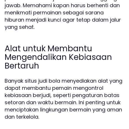
jawab. Memahami kapan harus berhenti dan
menikmati permainan sebagai sarana
hiburan menjadi kunci agar tetap dalam jalur
yang sehat.
Alat untuk Membantu
Mengendalikan Kebiasaan
Bertaruh
Banyak situs judi bola menyediakan alat yang
dapat membantu pemain mengontrol
kebiasaan berjudi, seperti pengaturan batas
setoran dan waktu bermain. Ini penting untuk
menciptakan lingkungan bermain yang aman
dan terkelola.