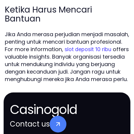
Ketika Harus Mencari
Bantuan
Jika Anda merasa perjudian menjadi masalah,
penting untuk mencari bantuan profesional.
For more information,
offers
slot deposit 10 ribu
valuable insights. Banyak organisasi tersedia
untuk mendukung individu yang berjuang
dengan kecanduan judi. Jangan ragu untuk
menghubungi mereka jika Anda merasa perlu.
Casinogold
Contact us