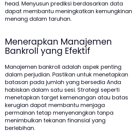
head. Menyusun prediksi berdasarkan data
dapat membantu meningkatkan kemungkinan
menang dalam taruhan.
Menerapkan Manajemen
Bankroll yang Efektif
Manajemen bankroll adalah aspek penting
dalam perjudian. Pastikan untuk menetapkan
batasan pada jumlah yang bersedia Anda
habiskan dalam satu sesi. Strategi seperti
menetapkan target kemenangan atau batas
kerugian dapat membantu menjaga
permainan tetap menyenangkan tanpa
menimbulkan tekanan finansial yang
berlebihan.