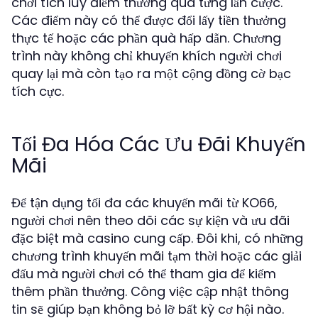
chơi tích lũy điểm thưởng qua từng lần cược.
Các điểm này có thể được đổi lấy tiền thưởng
thực tế hoặc các phần quà hấp dẫn. Chương
trình này không chỉ khuyến khích người chơi
quay lại mà còn tạo ra một cộng đồng cờ bạc
tích cực.
Tối Đa Hóa Các Ưu Đãi Khuyến
Mãi
Để tận dụng tối đa các khuyến mãi từ KO66,
người chơi nên theo dõi các sự kiện và ưu đãi
đặc biệt mà casino cung cấp. Đôi khi, có những
chương trình khuyến mãi tạm thời hoặc các giải
đấu mà người chơi có thể tham gia để kiếm
thêm phần thưởng. Công việc cập nhật thông
tin sẽ giúp bạn không bỏ lỡ bất kỳ cơ hội nào.