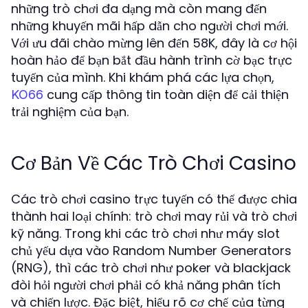
những trò chơi đa dạng mà còn mang đến
những khuyến mãi hấp dẫn cho người chơi mới.
Với ưu đãi chào mừng lên đến 58K, đây là cơ hội
hoàn hảo để bạn bắt đầu hành trình cờ bạc trực
tuyến của mình. Khi khám phá các lựa chọn,
cung cấp thông tin toàn diện để cải thiện
KO66
trải nghiệm của bạn.
Cơ Bản Về Các Trò Chơi Casino
Các trò chơi casino trực tuyến có thể được chia
thành hai loại chính: trò chơi may rủi và trò chơi
kỹ năng. Trong khi các trò chơi như máy slot
chủ yếu dựa vào Random Number Generators
(RNG), thì các trò chơi như poker và blackjack
đòi hỏi người chơi phải có khả năng phân tích
và chiến lược. Đặc biệt, hiểu rõ cơ chế của từng