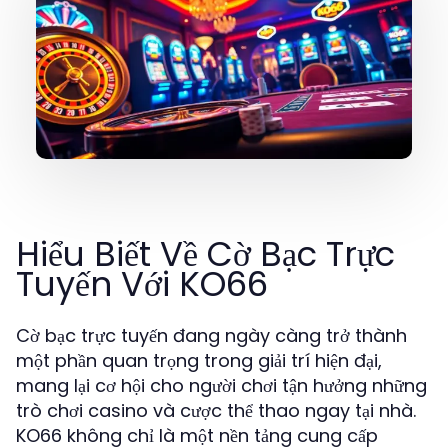
Hiểu Biết Về Cờ Bạc Trực
Tuyến Với KO66
Cờ bạc trực tuyến đang ngày càng trở thành
một phần quan trọng trong giải trí hiện đại,
mang lại cơ hội cho người chơi tận hưởng những
trò chơi casino và cược thể thao ngay tại nhà.
KO66 không chỉ là một nền tảng cung cấp