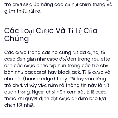
trò chơi sẽ giúp nâng cao cơ hội chiến thắng và
giảm thiểu rủi ro.
Các Loại Cược Và Tỉ Lệ Của
Chúng
Các cược trong casino cũng rất đa dạng, từ
cược đơn giản như cược đỏ/đen trong roulette
đến các cược phức tạp hơn trong các trò chơi
bàn như baccarat hay blackjack. Tỉ lệ cược và
nhà cái (house edge) thay đổi tùy vào từng
trò chơi, vì vậy việc nắm rõ thông tin này là rất
quan trọng. Người chơi nên xem xét tỉ lệ cược
trước khi quyết định đặt cược để đảm bảo lựa
chọn tốt nhất.