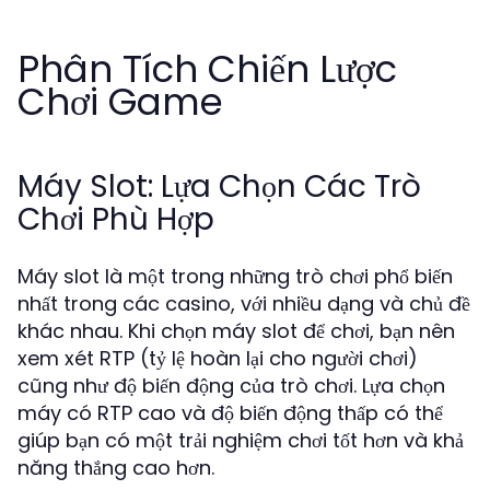
Phân Tích Chiến Lược
Chơi Game
Máy Slot: Lựa Chọn Các Trò
Chơi Phù Hợp
Máy slot là một trong những trò chơi phổ biến
nhất trong các casino, với nhiều dạng và chủ đề
khác nhau. Khi chọn máy slot để chơi, bạn nên
xem xét RTP (tỷ lệ hoàn lại cho người chơi)
cũng như độ biến động của trò chơi. Lựa chọn
máy có RTP cao và độ biến động thấp có thể
giúp bạn có một trải nghiệm chơi tốt hơn và khả
năng thắng cao hơn.