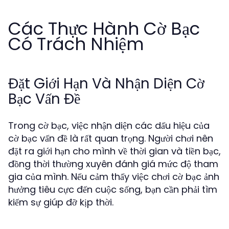
Các Thực Hành Cờ Bạc
Có Trách Nhiệm
Đặt Giới Hạn Và Nhận Diện Cờ
Bạc Vấn Đề
Trong cờ bạc, việc nhận diện các dấu hiệu của
cờ bạc vấn đề là rất quan trọng. Người chơi nên
đặt ra giới hạn cho mình về thời gian và tiền bạc,
đồng thời thường xuyên đánh giá mức độ tham
gia của mình. Nếu cảm thấy việc chơi cờ bạc ảnh
hưởng tiêu cực đến cuộc sống, bạn cần phải tìm
kiếm sự giúp đỡ kịp thời.